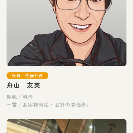
役員 代表社員
舟山 友美
趣味／
料理
一言／
お客様対応・会計の責任者。