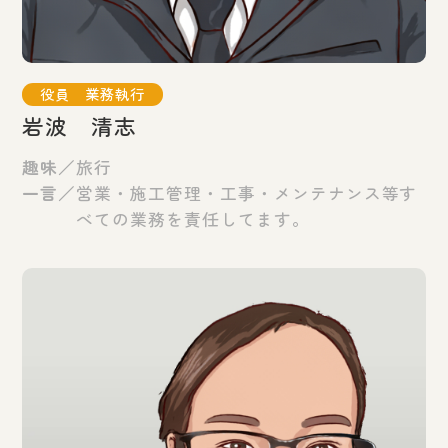
役員 業務執行
岩波 清志
趣味／
旅行
一言／
営業・施工管理・工事・メンテナンス等す
べての業務を責任してます。